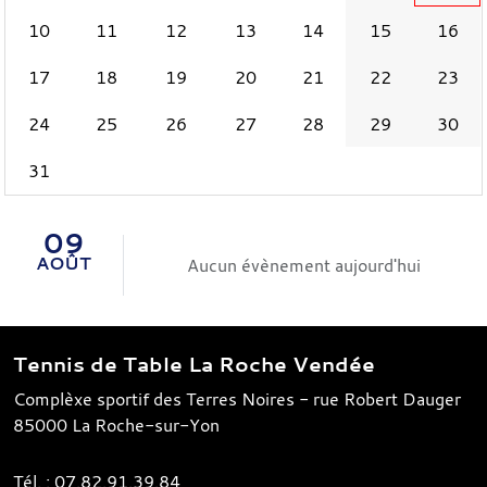
10
11
12
13
14
15
16
17
18
19
20
21
22
23
24
25
26
27
28
29
30
31
09
AOÛT
Aucun évènement aujourd'hui
Tennis de Table La Roche Vendée
Complèxe sportif des Terres Noires - rue Robert Dauger
85000
La Roche-sur-Yon
Tél. :
07.82.91.39.84