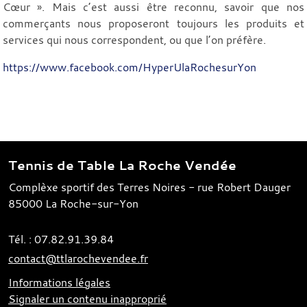
Cœur ». Mais c’est aussi être reconnu, savoir que nos
commerçants nous proposeront toujours les produits et
services qui nous correspondent, ou que l’on préfère.
https://www.facebook.com/HyperUlaRochesurYon
Tennis de Table La Roche Vendée
Complèxe sportif des Terres Noires - rue Robert Dauger
85000
La Roche-sur-Yon
Tél. :
07.82.91.39.84
contact@ttlarochevendee.fr
Informations légales
Signaler un contenu inapproprié