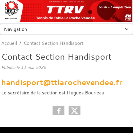
Panneau de gestion des cookies
club de tennis de table à La Roche-sur-Yon
Accueil
Contact Section Handisport
Contact Section Handisport
Publiée le
11 mai 2026
handisport@ttlarochevendee.fr
Le secrétaire de la section est Hugues Bourieau