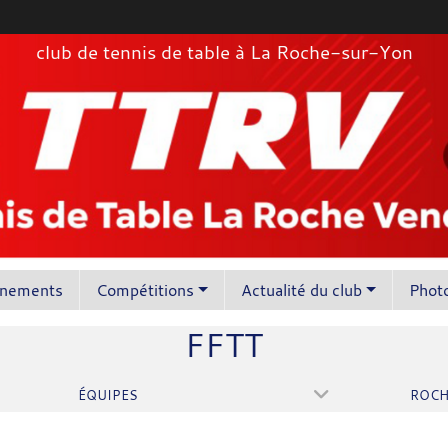
club de tennis de table à La Roche-sur-Yon
înements
Compétitions
Actualité du club
Photo
FFTT
ÉQUIPES