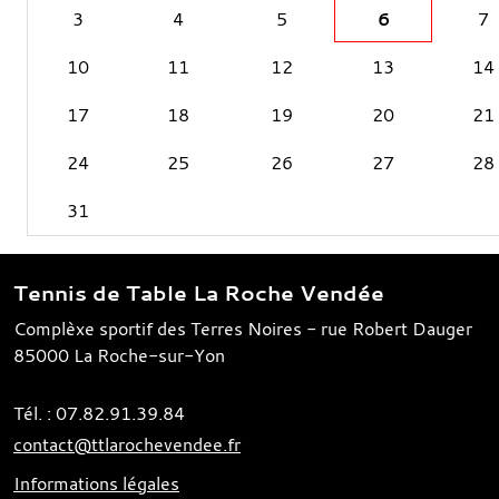
3
4
5
6
7
10
11
12
13
14
17
18
19
20
21
24
25
26
27
28
31
Tennis de Table La Roche Vendée
Complèxe sportif des Terres Noires - rue Robert Dauger
85000
La Roche-sur-Yon
Tél. :
07.82.91.39.84
contact@ttlarochevendee.fr
Informations légales