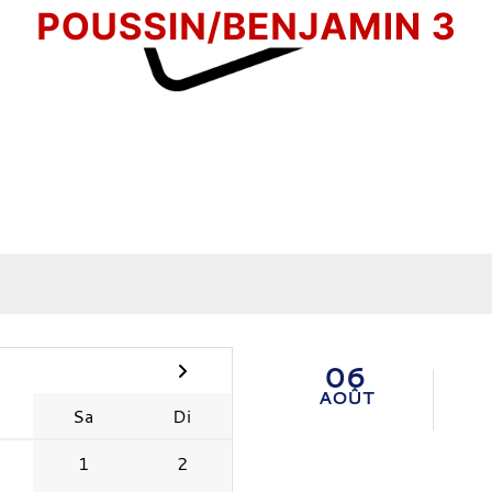
06
AOÛT
Sa
Di
1
2