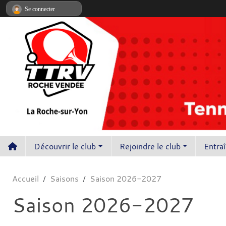
Panneau de gestion des cookies
Se connecter
Découvrir le club
Rejoindre le club
Entra
Accueil
Saisons
Saison 2026-2027
Saison 2026-2027