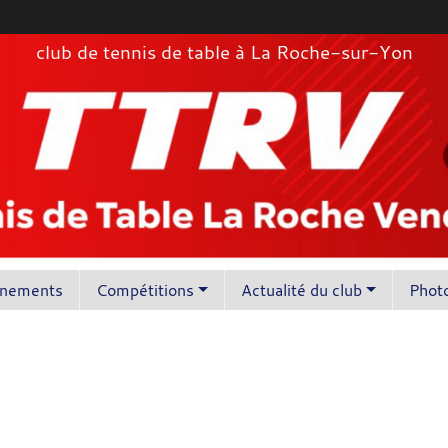
club de tennis de table à La Roche-sur-Yon
înements
Compétitions
Actualité du club
Photo