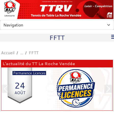
Panneau de gestion des cookies
club de tennis de table à La Roche-sur-Yon
FFTT
Accueil
FFTT
L'actualité du TT La Roche Vendée
Permanence Licences
24
Previous
Nex
AOÛT