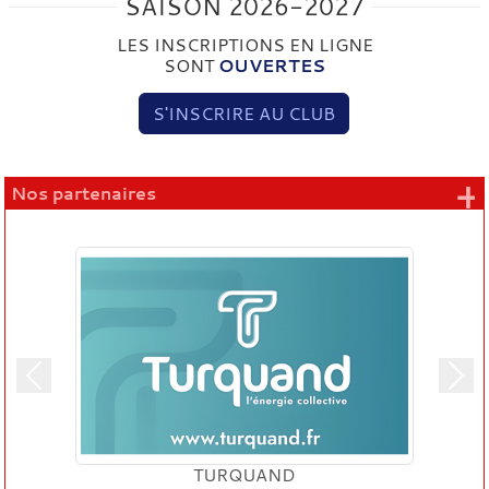
SAISON 2026-2027
LES INSCRIPTIONS EN LIGNE
SONT
OUVERTES
S'INSCRIRE AU CLUB
+
Nos partenaires
Précedent
Suiv
TURQUAND