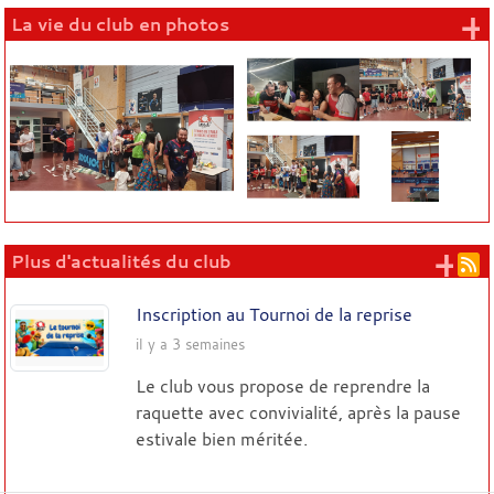
+
La vie du club en photos
+ 
Plus d'actualités du club
Inscription au Tournoi de la reprise
il y a 3 semaines
Le club vous propose de reprendre la
raquette avec convivialité, après la pause
estivale bien méritée.