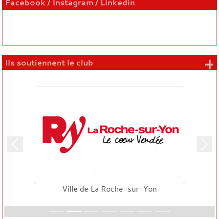
Facebook / Instagram / Linkedin
+
Ils soutiennent le club
Précedent
Suiv
Ville de La Roche-sur-Yon