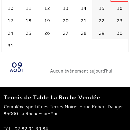
10
11
12
13
14
15
16
17
18
19
20
21
22
23
24
25
26
27
28
29
30
31
09
AOÛT
Aucun évènement aujourd'hui
Tennis de Table La Roche Vendée
Complèxe sportif des Terres Noires - rue Robert Dauger
85000
La Roche-sur-Yon
Tél. :
07.82.91.39.84