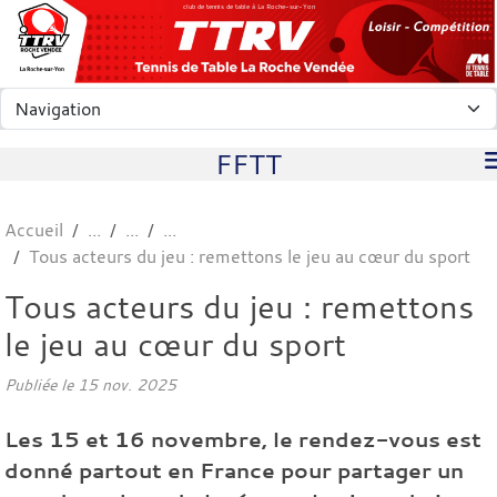
Panneau de gestion des cookies
club de tennis de table à La Roche-sur-Yon
FFTT
Accueil
Tous acteurs du jeu : remettons le jeu au cœur du sport
Tous acteurs du jeu : remettons
le jeu au cœur du sport
Publiée le
15 nov. 2025
Les 15 et 16 novembre, le rendez-vous est
donné partout en France pour partager un