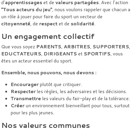
d’
apprentissages
et de
valeurs partagées
. Avec l’action
"Tous acteurs du jeu"
, nous voulons rappeler que chacun a
un rôle à jouer pour faire du sport un vecteur de
citoyenneté
, de
respect
et de
solidarité
.
Un engagement collectif
Que vous soyez
PARENTS
,
ARBITRES
,
SUPPORTERS
,
EDUCTATEURS
,
DIRIGEANTS
et
SPORTIFS
, vous
êtes un acteur essentiel du sport.
Ensemble, nous pouvons, nous devons :
Encourager
plutôt que critiquer.
Respecter
les règles, les adversaires et les décisions.
Transmettre
les valeurs du fair-play et de la tolérance.
Créer
un environnement bienveillant pour tous, surtout
pour les plus jeunes.
Nos valeurs communes