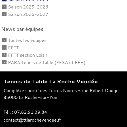
Saison 2025-2026
Saison 2026-2027
News par équipes
Toutes les équipes
FFTT
FFTT section Loisir
PARA Tennis de Table (FFSA et FFH)
Tennis de Table La Roche Vendée
Complèxe sportif des Terres Noires - rue Robert Dauger
85000
La Roche-sur-Yon
Tél. :
07.82.91.39.84
contact@ttlarochevendee.fr