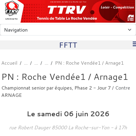
Panneau de gestion des cookies
club de tennis de table à La Roche-sur-Yon
FFTT
Accueil
PN : Roche Vendée1 / Arnage1
PN : Roche Vendée1 / Arnage1
Championnat senior par équipes, Phase 2 - Jour 7
/ Contre
ARNAGE
Le
samedi
06
juin
2026
rue Robert Dauger
85000
La Roche-sur-Yon
- à 17h