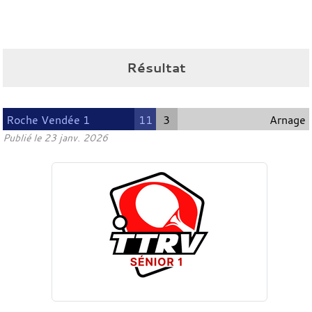
Résultat
Roche Vendée 1
11
3
Arnage
Publié le
23 janv. 2026