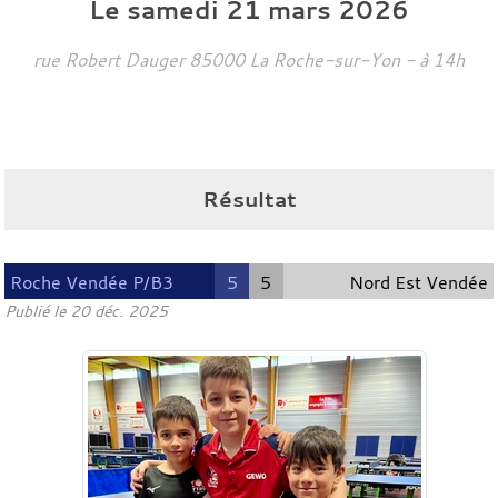
Le
samedi
21
mars
2026
rue Robert Dauger
85000
La Roche-sur-Yon
- à 14h
Résultat
Roche Vendée P/B3
5
5
Nord Est Vendée
Publié le
20 déc. 2025