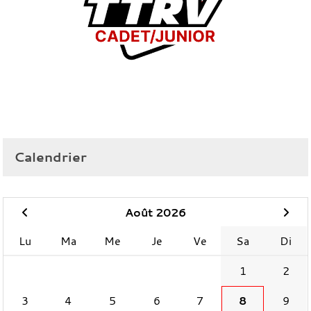
Calendrier
Août 2026
Lu
Ma
Me
Je
Ve
Sa
Di
1
2
3
4
5
6
7
8
9