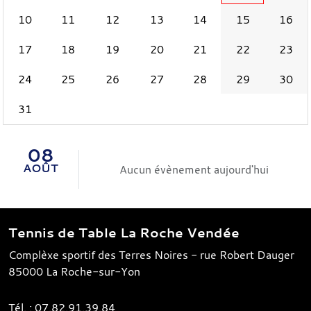
10
11
12
13
14
15
16
17
18
19
20
21
22
23
24
25
26
27
28
29
30
31
08
AOÛT
Aucun évènement aujourd'hui
Tennis de Table La Roche Vendée
Complèxe sportif des Terres Noires - rue Robert Dauger
85000
La Roche-sur-Yon
Tél. :
07.82.91.39.84