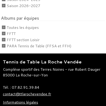
Saison 2026-2027
Albums par équipes
Toutes les équipes
FFTT
FFTT section Loisir
PARA Tennis de Table (FFSA et FFH)
Tennis de Table La Roche Vendée
Complèxe sportif des Terres Noires - rue Robert Dauger
85000
La Roche-sur-Yon
Tél. :
07.82.91.39.84
contact@ttlarochevendee.fr
Informations légales