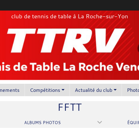
club de tennis de table à La Roche-sur-Yon
înements
Compétitions
Actualité du club
Photo
FFTT
ALBUMS PHOTOS
ÉQUI