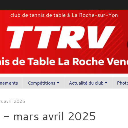
club de tennis de table à La Roche-sur-Yon
înements
Compétitions
Actualité du club
Photo
s avril 2025
 - mars avril 2025