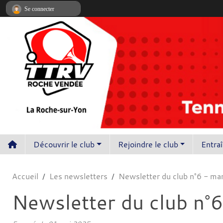
Panneau de gestion des cookies
Se connecter
Découvrir le club
Rejoindre le club
Entra
Accueil
Les newsletters
Newsletter du club n°6 - mar
Newsletter du club n°6