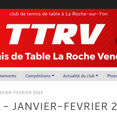
club de tennis de table à La Roche-sur-Yon
înements
Compétitions
Actualité du club
Photo
JANVIER-FEVRIER 2025
°5 - JANVIER-FEVRIER 