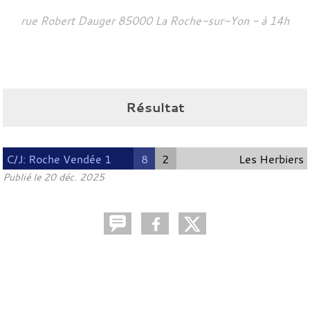
rue Robert Dauger
85000
La Roche-sur-Yon
- à 14h
Résultat
C/J: Roche Vendée 1
8
2
Les Herbiers
Publié le
20 déc. 2025