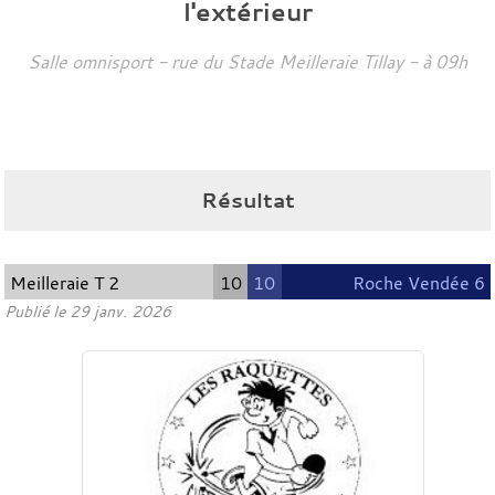
l'extérieur
Salle omnisport - rue du Stade
Meilleraie Tillay
- à 09h
Résultat
Meilleraie T 2
10
10
Roche Vendée 6
Publié le
29 janv. 2026