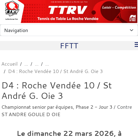
Panneau de gestion des cookies
club de tennis de table à La Roche-sur-Yon
FFTT
Accueil
D4 : Roche Vendée 10 / St André G. Oie 3
D4 : Roche Vendée 10 / St
André G. Oie 3
Championnat senior par équipes, Phase 2 - Jour 3
/ Contre
ST ANDRE GOULE D OIE
Le
dimanche
22
mars
2026
, à