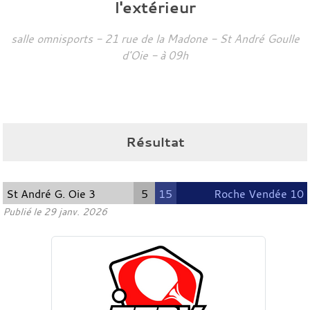
l'extérieur
salle omnisports - 21 rue de la Madone -
St André Goulle
d'Oie
- à 09h
Résultat
St André G. Oie 3
5
15
Roche Vendée 10
Publié le
29 janv. 2026