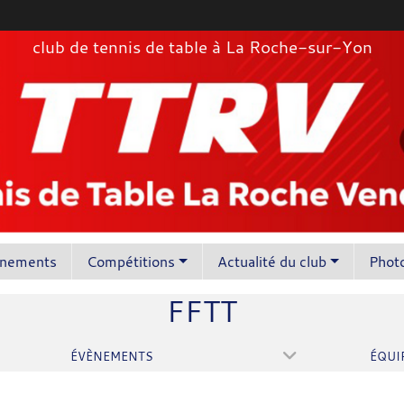
club de tennis de table à La Roche-sur-Yon
înements
Compétitions
Actualité du club
Photo
FFTT
ÉVÈNEMENTS
ÉQUI