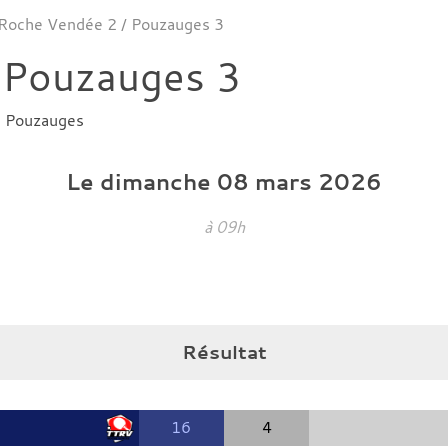
 Roche Vendée 2 / Pouzauges 3
 Pouzauges 3
e
Pouzauges
Le
dimanche
08
mars
2026
à 09h
Résultat
16
4