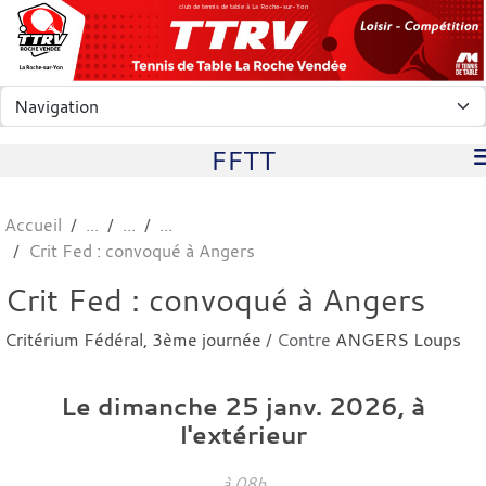
Panneau de gestion des cookies
club de tennis de table à La Roche-sur-Yon
FFTT
Accueil
Crit Fed : convoqué à Angers
Crit Fed : convoqué à Angers
Critérium Fédéral, 3ème journée
/ Contre
ANGERS Loups
Le
dimanche
25
janv.
2026
, à
l'extérieur
à 08h