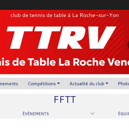
club de tennis de table à La Roche-sur-Yon
înements
Compétitions
Actualité du club
Photo
FFTT
ÉVÈNEMENTS
ÉQUI