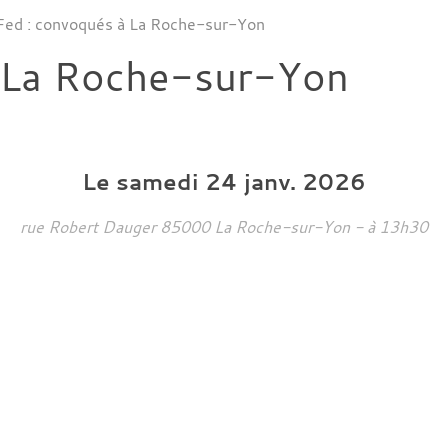
 Fed : convoqués à La Roche-sur-Yon
à La Roche-sur-Yon
Le
samedi
24
janv.
2026
rue Robert Dauger
85000
La Roche-sur-Yon
- à 13h30