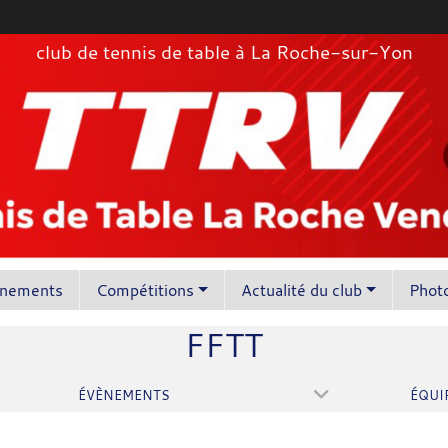
club de tennis de table à La Roche-sur-Yon
înements
Compétitions
Actualité du club
Photo
FFTT
ÉVÈNEMENTS
ÉQUI