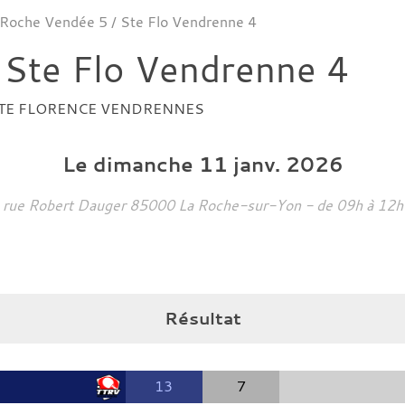
 Roche Vendée 5 / Ste Flo Vendrenne 4
 Ste Flo Vendrenne 4
TE FLORENCE VENDRENNES
Le
dimanche
11
janv.
2026
rue Robert Dauger
85000
La Roche-sur-Yon
- de 09h à 12h
Résultat
13
7