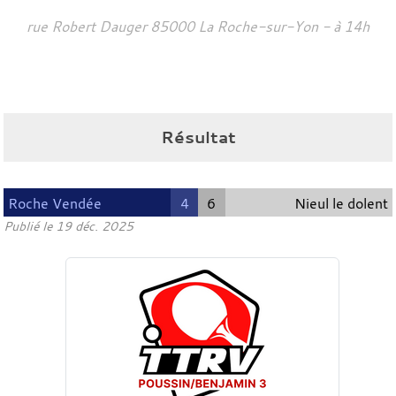
rue Robert Dauger
85000
La Roche-sur-Yon
- à 14h
Résultat
Roche Vendée
4
6
Nieul le dolent
Publié le
19 déc. 2025