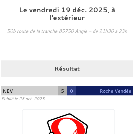
Le
vendredi
19
déc.
2025
, à
l'extérieur
50b route de la tranche
85750
Angle
- de 21h30 à 23h
Résultat
NEV
5
0
Roche Vendée
Publié le
28 oct. 2025