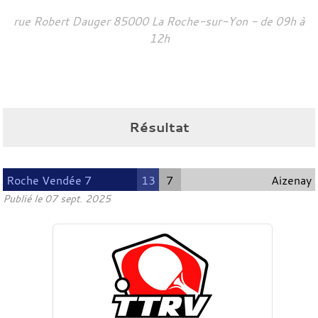
rue Robert Dauger
85000
La Roche-sur-Yon
- de 09h à
12h
Résultat
Roche Vendée 7
13
7
Aizenay
Publié le
07 sept. 2025