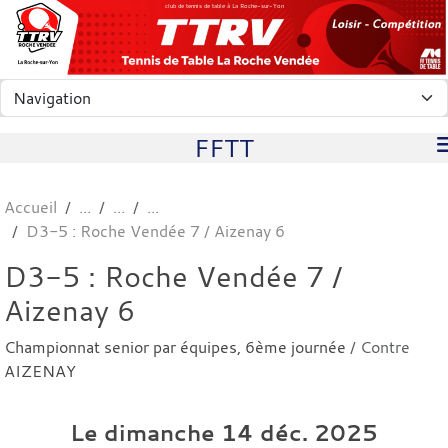
Panneau de gestion des cookies
club de tennis de table à La Roche-sur-Yon
FFTT
Accueil
D3-5 : Roche Vendée 7 / Aizenay 6
D3-5 : Roche Vendée 7 /
Aizenay 6
Championnat senior par équipes, 6ème journée
/ Contre
AIZENAY
Le
dimanche
14
déc.
2025