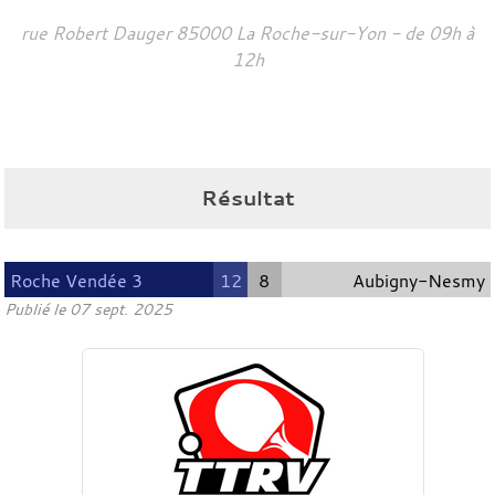
rue Robert Dauger
85000
La Roche-sur-Yon
- de 09h à
12h
Résultat
Roche Vendée 3
12
8
Aubigny-Nesmy
Publié le
07 sept. 2025