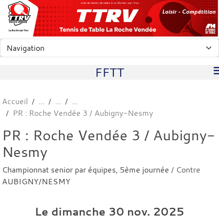
Panneau de gestion des cookies
club de tennis de table à La Roche-sur-Yon
FFTT
Accueil
PR : Roche Vendée 3 / Aubigny-Nesmy
PR : Roche Vendée 3 / Aubigny-
Nesmy
Championnat senior par équipes, 5ème journée
/ Contre
AUBIGNY/NESMY
Le
dimanche
30
nov.
2025