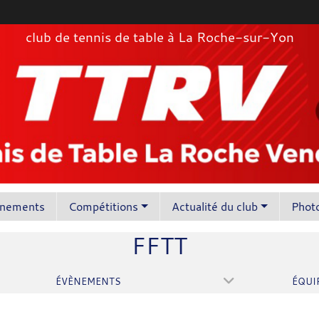
club de tennis de table à La Roche-sur-Yon
înements
Compétitions
Actualité du club
Photo
FFTT
ÉVÈNEMENTS
ÉQUI