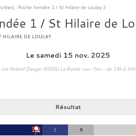
s/Benj : Roche Vendée 1 / St Hilaire de Loulay 2
dée 1 / St Hilaire de Lo
T HILAIRE DE LOULAY
Le
samedi
15
nov.
2025
rue Robert Dauger
85000
La Roche-sur-Yon
- de 14h à 16h
Résultat
1
9