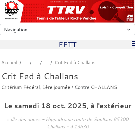
Panneau de gestion des cookies
club de tennis de table à La Roche-sur-Yon
FFTT
Accueil
Crit Fed à Challans
Crit Fed à Challans
Critérium Fédéral, 1ère journée
/ Contre
CHALLANS
Le
samedi
18
oct.
2025
, à l'extérieur
salle des noues - Hippodrome route de Soullans
85300
Challans
- à 13h30