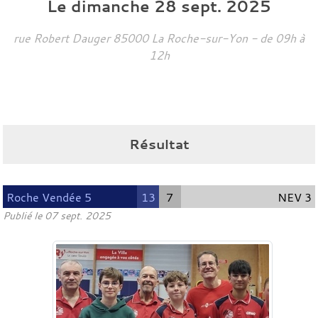
Le
dimanche
28
sept.
2025
rue Robert Dauger
85000
La Roche-sur-Yon
- de 09h à
12h
Résultat
Roche Vendée 5
13
7
NEV 3
Publié le
07 sept. 2025