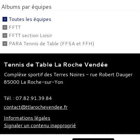
Albums par équipes
Toutes les équipes
FFTT
FFTT section Loisir
PARA Tennis de Table (FFSA et FFH)
Tennis de Table La Roche Vendée
Complèxe sportif des Terres Noires - rue Robert Dauger
85000
La Roche-sur-Yon
Tél. :
07.82.91.39.84
contact@ttlarochevendee.fr
Informations légales
Signaler un contenu inapproprié