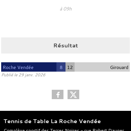
à 09h
Résultat
Roche Vendée
8
12
Girouard
Publié le
29 janv. 2026
Tennis de Table La Roche Vendée
Complèxe sportif des Terres Noires - rue Robert Dauger