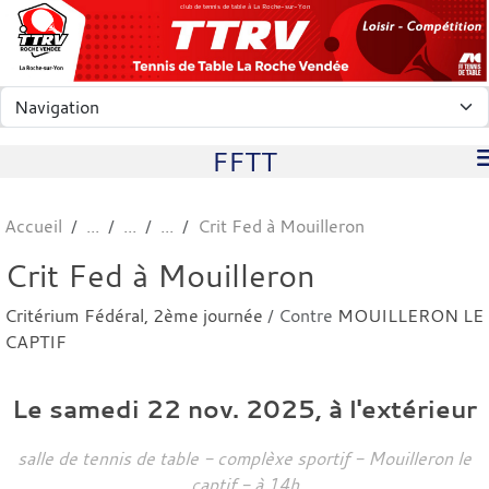
Panneau de gestion des cookies
club de tennis de table à La Roche-sur-Yon
FFTT
Accueil
Crit Fed à Mouilleron
Crit Fed à Mouilleron
Critérium Fédéral, 2ème journée
/ Contre
MOUILLERON LE
CAPTIF
Le
samedi
22
nov.
2025
, à l'extérieur
salle de tennis de table - complèxe sportif -
Mouilleron le
captif
- à 14h