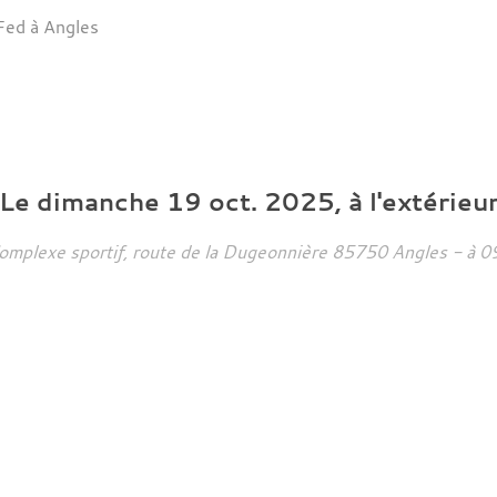
 Fed à Angles
Le
dimanche
19
oct.
2025
, à l'extérieu
omplexe sportif, route de la Dugeonnière
85750
Angles
- à 0