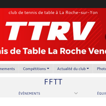
club de tennis de table à La Roche-sur-Yon
înements
Compétitions
Actualité du club
Photo
FFTT
ÉVÈNEMENTS
ÉQUI