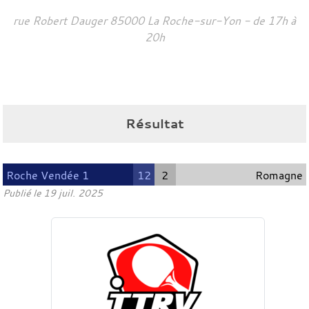
rue Robert Dauger
85000
La Roche-sur-Yon
- de 17h à
20h
Résultat
Roche Vendée 1
12
2
Romagne
Publié le
19 juil. 2025