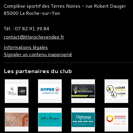
Complèxe sportif des Terres Noires - rue Robert Dauger
85000
La Roche-sur-Yon
Tél. :
07.82.91.39.84
contact@ttlarochevendee.fr
Informations légales
Signaler un contenu inapproprié
Les partenaires du club