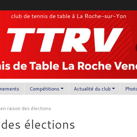
club de tennis de table à La Roche-sur-Yon
înements
Compétitions
Actualité du club
Photo
en raison des élections
 des élections