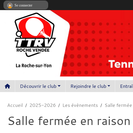
Panneau de gestion des cookies
Se connecter
Découvrir le club
Rejoindre le club
Entra
Accueil
2025-2026
Les évènements
Salle fermée 
Salle fermée en raison