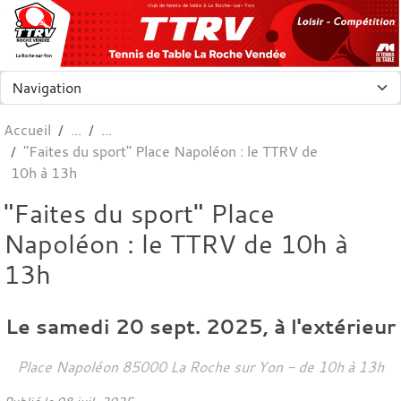
Panneau de gestion des cookies
club de tennis de table à La Roche-sur-Yon
Accueil
"Faites du sport" Place Napoléon : le TTRV de
10h à 13h
"Faites du sport" Place
Napoléon : le TTRV de 10h à
13h
Le
samedi
20
sept.
2025
, à l'extérieur
Place Napoléon
85000
La Roche sur Yon
- de 10h à 13h